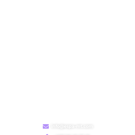
Liens Rapides
Accueil
Nos Filières
Inscription en ligne
Nos contacts
Nos actualités
Infos de contacts
Siège social
: Quartier Yantala face à la pharmacie
deuxième Forage
Annexe
: Quartier Talladjé non loin de la station Escadrille
info@espa-mt.com